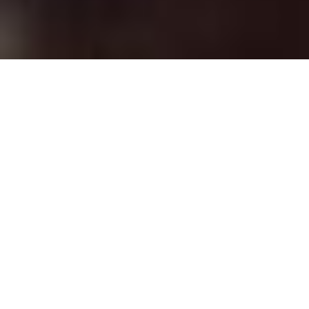
La familia Casa Fagliano ha estado fabricando botas de
polo durante más de un siglo. El conocimiento y la
pasión por el oficio se muestra en cada par que
hacemos. Todas las materias primas se seleccionan a
mano, para escoger sólo las piezas más finas, dando
como resultado un producto de calidad superior y
duradero.