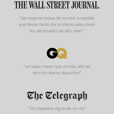
"las mejores botas de montar a medida
que llevan tanto los profesionales como
los aficionados de alto nivel."
"un saber hacer que va más allá del
estricto marco deportivo"
"Un zapatero digno de un rey"