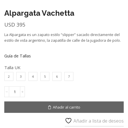
Alpargata Vachetta
USD
395
La Alpargata es un zapato estilo “slipper” sacado directamente del
estilo de vida argentino, la zapatilla de calle de la jugadora de polo.
Guía de Tallas
Talla UK
2
3
4
5
6
7
Alpargata
Vachetta
cantidad
Añadir al carrito
Añadir a lista de deseos