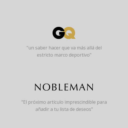
"un saber hacer que va más allá del
estricto marco deportivo"
"El próximo artículo imprescindible para
añadir a tu lista de deseos"