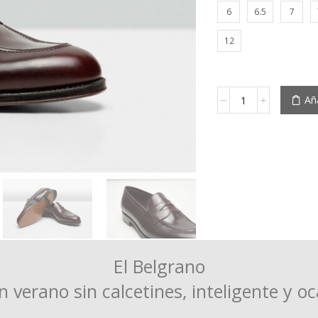
6
6.5
7
12
Belgrano
Aña
Boxcalf
Brown
cantidad
El Belgrano
n verano sin calcetines, inteligente y oc