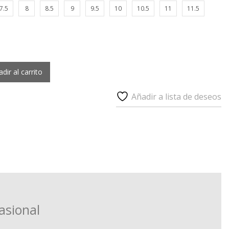
7.5
8
8.5
9
9.5
10
10.5
11
11.5
dir al carrito
Añadir a lista de deseos
asional