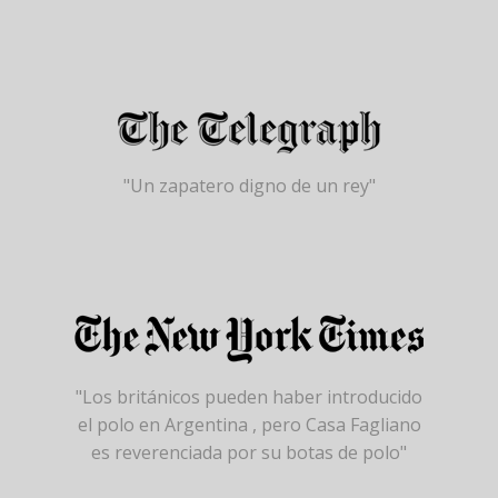
"Un zapatero digno de un rey"
"Los británicos pueden haber introducido
el polo en Argentina , pero Casa Fagliano
es reverenciada por su botas de polo"