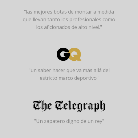
"las mejores botas de montar a medida
que llevan tanto los profesionales como
los aficionados de alto nivel."
"un saber hacer que va más allá del
estricto marco deportivo"
"Un zapatero digno de un rey"