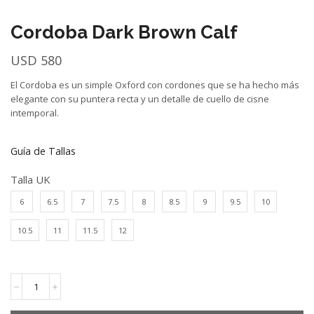
Cordoba Dark Brown Calf
USD
580
El Cordoba es un simple Oxford con cordones que se ha hecho más
elegante con su puntera recta y un detalle de cuello de cisne
intemporal.
Guía de Tallas
Talla UK
6
6.5
7
7.5
8
8.5
9
9.5
10
10.5
11
11.5
12
Cordoba
Dark
Brown