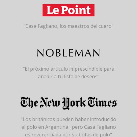
"Casa Fagliano, los maestros del cuero"
"El próximo artículo imprescindible para
añadir a tu lista de deseos"
"Los británicos pueden haber introducido
el polo en Argentina , pero Casa Fagliano
es reverenciada por su botas de polo"