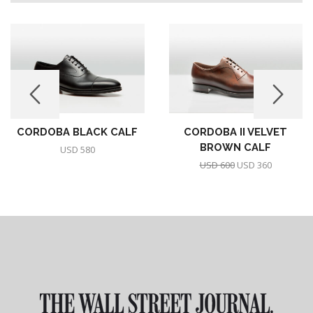
CORDOBA BLACK CALF
CORDOBA II VELVET
BROWN CALF
USD
580
USD
600
USD
360