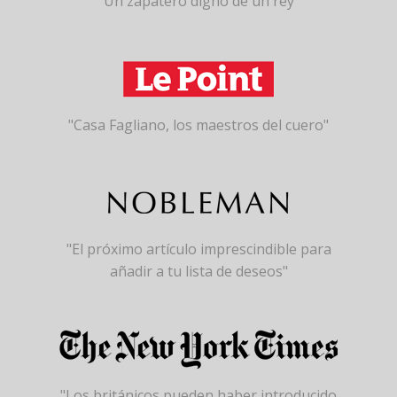
"Un zapatero digno de un rey"
"Casa Fagliano, los maestros del cuero"
"El próximo artículo imprescindible para
añadir a tu lista de deseos"
"Los británicos pueden haber introducido