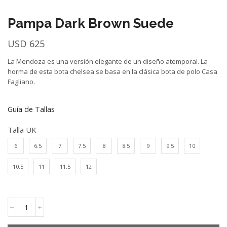
Pampa Dark Brown Suede
USD
625
La Mendoza es una versión elegante de un diseño atemporal. La
horma de esta bota chelsea se basa en la clásica bota de polo Casa
Fagliano.
Guía de Tallas
Talla UK
6
6.5
7
7.5
8
8.5
9
9.5
10
10.5
11
11.5
12
Pampa
Dark
Brown