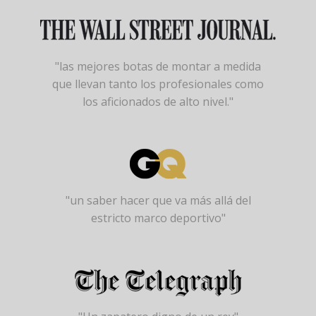
"las mejores botas de montar a medida
que llevan tanto los profesionales como
los aficionados de alto nivel."
"un saber hacer que va más allá del
estricto marco deportivo"