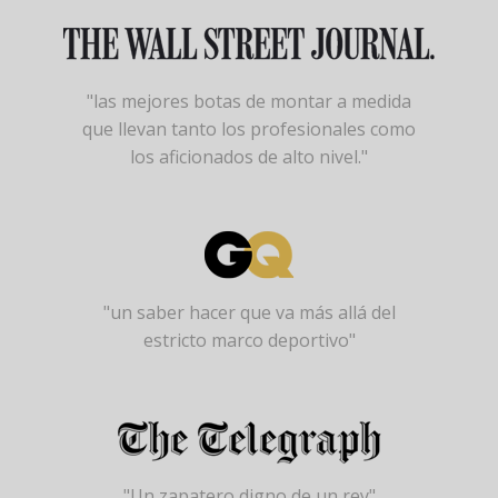
"las mejores botas de montar a medida
que llevan tanto los profesionales como
los aficionados de alto nivel."
"un saber hacer que va más allá del
estricto marco deportivo"
"Un zapatero digno de un rey"