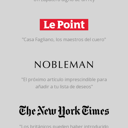
"Casa Fagliano, los maestros del cuero"
"El próximo artículo imprescindible para
añadir a tu lista de deseos"
"Los británicos pueden haber introducido