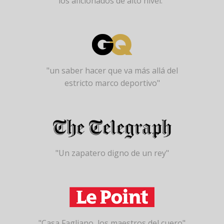
los aficionados de alto nivel."
"un saber hacer que va más allá del
estricto marco deportivo"
"Un zapatero digno de un rey"
"Casa Fagliano, los maestros del cuero"