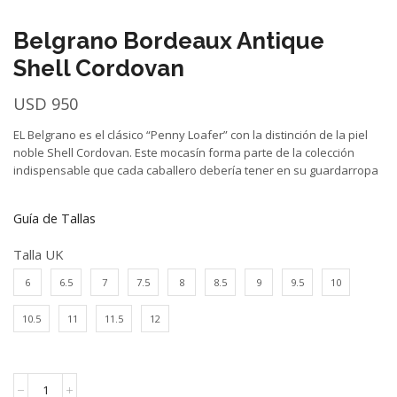
Belgrano Bordeaux Antique
Shell Cordovan
USD
950
EL Belgrano es el clásico “Penny Loafer” con la distinción de la piel
noble Shell Cordovan. Este mocasín forma parte de la colección
indispensable que cada caballero debería tener en su guardarropa
Guía de Tallas
Talla UK
6
6.5
7
7.5
8
8.5
9
9.5
10
10.5
11
11.5
12
Belgrano
Bordeaux